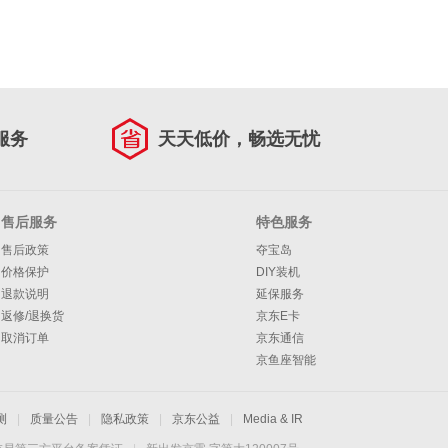
服务
天天低价，畅选无忧
售后服务
特色服务
售后政策
夺宝岛
价格保护
DIY装机
退款说明
延保服务
返修/退换货
京东E卡
取消订单
京东通信
京鱼座智能
测
|
质量公告
|
隐私政策
|
京东公益
|
Media & IR