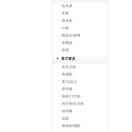
实木床
衣柜
床头柜
斗柜
梳妆台/妆凳
衣帽架
床垫
客厅家具
实木沙发
电视柜
茶几/边几
穿衣镜
鞋柜/门厅柜
间厅柜/玄关柜
休闲椅
花架
装饰柜/酒柜