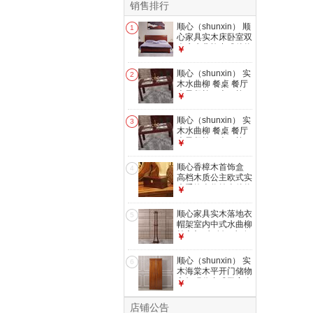
销售排行
顺心（shunxin） 顺
1
心家具实木床卧室双
人床水曲柳中式储物
￥
高箱床家用1.8米气
压床 A款气动箱体
顺心（shunxin） 实
2
1800*2000
木水曲柳 餐桌 餐厅
桌子餐椅一桌四椅
￥
1.4M餐桌
顺心（shunxin） 实
3
木水曲柳 餐桌 餐厅
桌子餐椅一桌四椅
￥
1.5M餐桌
顺心香樟木首饰盒
4
高档木质公主欧式实
木手饰盒收纳盒储物
￥
盒 琥珀红（普通
款）
顺心家具实木落地衣
5
帽架室内中式水曲柳
挂衣架 琥珀红 琥珀
￥
红
顺心（shunxin） 实
6
木海棠木平开门储物
衣柜现代中式卧室全
￥
实木四门衣柜 910两
门衣柜（52#门）
店铺公告