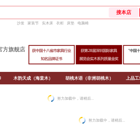
沙发
家装节
实木床
衣柜
床垫
电脑椅
官方旗舰店
柳
木韵天成（海棠木）
胡桃木语（非洲胡桃木）
上品工
努力加载中，请稍后...
努力加载中，请稍后...