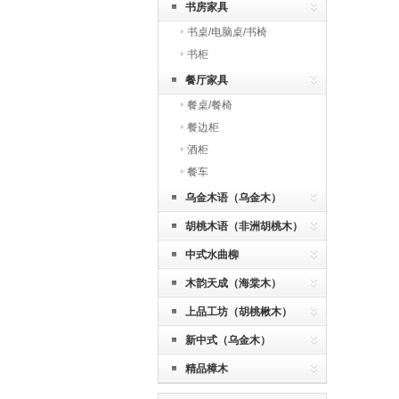
书房家具
书桌/电脑桌/书椅
书柜
餐厅家具
餐桌/餐椅
餐边柜
酒柜
餐车
乌金木语（乌金木）
胡桃木语（非洲胡桃木）
中式水曲柳
木韵天成（海棠木）
上品工坊（胡桃楸木）
新中式（乌金木）
精品樟木