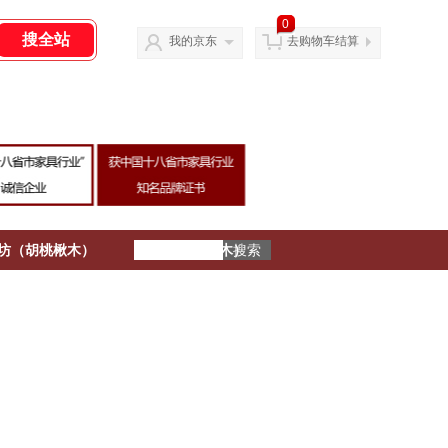
0
我的京东
去购物车结算
坊（胡桃楸木）
新中式（乌金木）